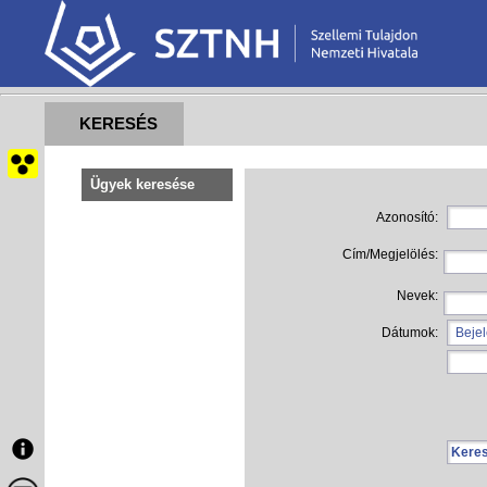
KERESÉS
Ügyek keresése
Azonosító
:
Cím/Megjelölés
:
Nevek
:
Dátumok
: