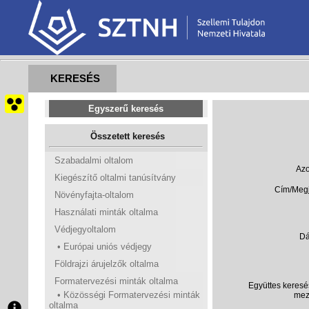
KERESÉS
Egyszerű keresés
Összetett keresés
Szabadalmi oltalom
Azo
Kiegészítő oltalmi tanúsítvány
Cím/Megj
Növényfajta-oltalom
Használati minták oltalma
Védjegyoltalom
Dá
• Európai uniós védjegy
Földrajzi árujelzők oltalma
Formatervezési minták oltalma
Együttes keresés
• Közösségi Formatervezési minták
mez
oltalma