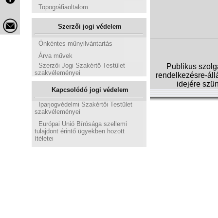
Topográfiaoltalom
Szerzői jogi védelem
Önkéntes műnyilvántartás
Árva művek
Szerzői Jogi Szakértő Testület
Publikus szol
szakvéleményei
rendelkezésre-állá
idejére szün
Kapcsolódó jogi védelem
Iparjogvédelmi Szakértői Testület
szakvéleményei
Európai Unió Bírósága szellemi
tulajdont érintő ügyekben hozott
ítéletei